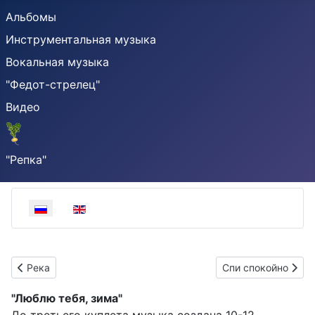
Альбомы
Инструментальная музыка
Вокальная музыка
"Федот-стрелец"
Видео
"Репка"
Выберите язык
Предыдущий: Река
Следующий: Спи с
Река
Спи спокойно
"Люблю тебя, зима"