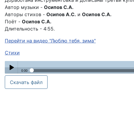
Доработана инструментовка и дописаны третьи купле
Автор музыки -
Осипов С.А.
Авторы стихов -
Осипов А.С.
и
Осипов С.А.
Поёт -
Осипов С.А.
Длительность - 4:55.
Перейти на видео "Люблю тебя, зима"
Стихи
0:00
Люблю тебя, зима
Скачать файл
Play /
pause